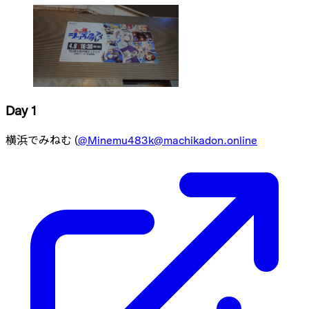
Day 1
横浜でみねむ (
@
Minemu483k@machikadon.online