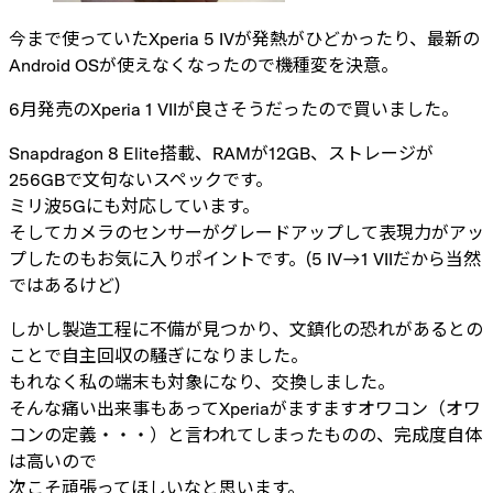
今まで使っていたXperia 5 IVが発熱がひどかったり、最新の
Android OSが使えなくなったので機種変を決意。
6月発売のXperia 1 VIIが良さそうだったので買いました。
Snapdragon 8 Elite搭載、RAMが12GB、ストレージが
256GBで文句ないスペックです。
ミリ波5Gにも対応しています。
そしてカメラのセンサーがグレードアップして表現力がアッ
プしたのもお気に入りポイントです。(5 IV→1 VIIだから当然
ではあるけど)
しかし製造工程に不備が見つかり、文鎮化の恐れがあるとの
ことで自主回収の騒ぎになりました。
もれなく私の端末も対象になり、交換しました。
そんな痛い出来事もあってXperiaがますますオワコン（オワ
コンの定義・・・）と言われてしまったものの、完成度自体
は高いので
次こそ頑張ってほしいなと思います。