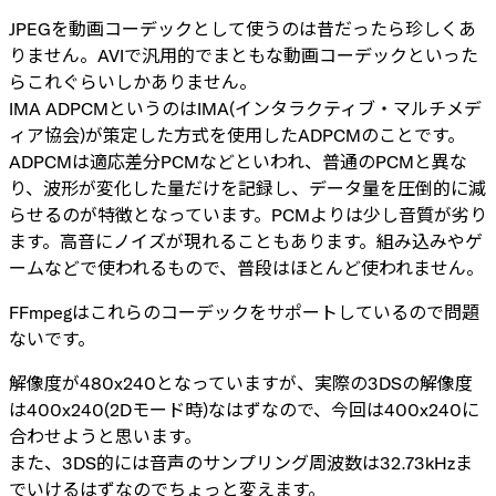
JPEGを動画コーデックとして使うのは昔だったら珍しくあ
りません。AVIで汎用的でまともな動画コーデックといった
らこれぐらいしかありません。
IMA ADPCMというのはIMA(インタラクティブ・マルチメデ
ィア協会)が策定した方式を使用したADPCMのことです。
ADPCMは適応差分PCMなどといわれ、普通のPCMと異な
り、波形が変化した量だけを記録し、データ量を圧倒的に減
らせるのが特徴となっています。PCMよりは少し音質が劣り
ます。高音にノイズが現れることもあります。組み込みやゲ
ームなどで使われるもので、普段はほとんど使われません。
FFmpegはこれらのコーデックをサポートしているので問題
ないです。
解像度が480x240となっていますが、実際の3DSの解像度
は400x240(2Dモード時)なはずなので、今回は400x240に
合わせようと思います。
また、3DS的には音声のサンプリング周波数は32.73kHzま
でいけるはずなのでちょっと変えます。